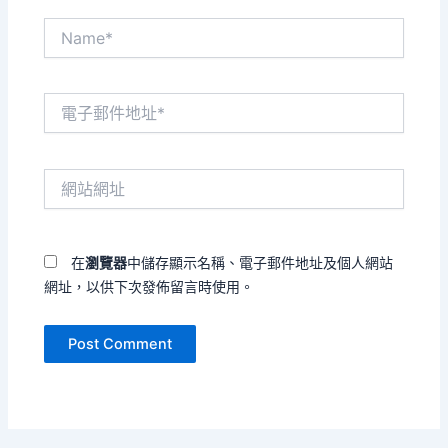
Name*
電
子
郵
件
網
地
站
址
網
*
址
在
瀏覽器
中儲存顯示名稱、電子郵件地址及個人網站
網址，以供下次發佈留言時使用。