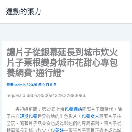
跳
運動的張力
至
主
要
內
容
讓片子從銀幕延長到城市炊火
片子票根變身城市花甜心專包
養網費“通行證”
作者:
admin
/
2025 年 9 月 5 日
requestId:68ba78500e4329.32893096.
央視網新聞：第27屆上海
包養網站
國際片子節時代，除
了來自
短期包養
世界各地的出色影片，
包養女人
隨著片子往
游玩、隨著片子品美食也成為影迷們的專屬福利，讓片子從
銀幕延長到城市炊火，
包養妹
一張張片子票根正變身成為城