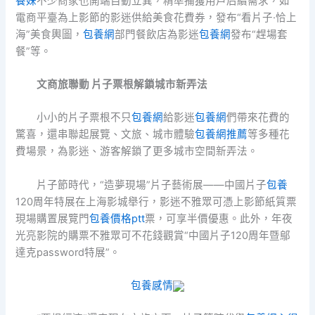
養妹
不少商家也開端自動立異，精準捕獲用戶后續需求，如
電商平臺為上影節的影迷供給美食花費券，發布“看片子·恰上
海”美食輿圖，
包養網
部門餐飲店為影迷
包養網
發布“趕場套
餐”等。
文商旅聯動 片子票根解鎖城市新弄法
小小的片子票根不只
包養網
給影迷
包養網
們帶來花費的
驚喜，還串聯起展覽、文旅、城市體驗
包養網推薦
等多種花
費場景，為影迷、游客解鎖了更多城市空間新弄法。
片子節時代，“造夢現場”片子藝術展——中國片子
包養
120周年特展在上海影城舉行，影迷不雅眾可憑上影節紙質票
現場購置展覽門
包養價格ptt
票，可享半價優惠。此外，年夜
光亮影院的購票不雅眾可不花錢觀賞“中國片子120周年暨鄔
達克password特展”。
包養感情