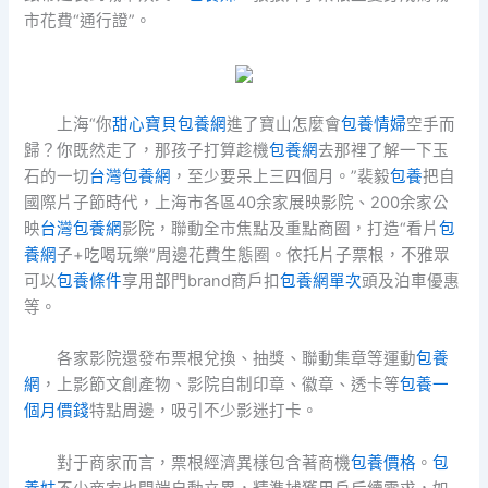
市花費“通行證”。
上海“你
甜心寶貝包養網
進了寶山怎麼會
包養情婦
空手而
歸？你既然走了，那孩子打算趁機
包養網
去那裡了解一下玉
石的一切
台灣包養網
，至少要呆上三四個月。”裴毅
包養
把自
國際片子節時代，上海市各區40余家展映影院、200余家公
映
台灣包養網
影院，聯動全市焦點及重點商圈，打造“看片
包
養網
子+吃喝玩樂”周邊花費生態圈。依托片子票根，不雅眾
可以
包養條件
享用部門brand商戶扣
包養網單次
頭及泊車優惠
等。
各家影院還發布票根兌換、抽獎、聯動集章等運動
包養
網
，上影節文創產物、影院自制印章、徽章、透卡等
包養一
個月價錢
特點周邊，吸引不少影迷打卡。
對于商家而言，票根經濟異樣包含著商機
包養價格
。
包