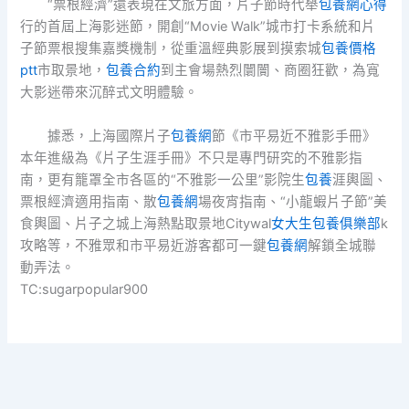
“票根經濟”還表現在文旅方面，片子節時代舉
包養網心得
行的首屆上海影迷節，開創“Movie Walk”城市打卡系統和片
子節票根搜集嘉獎機制，從重溫經典影展到摸索城
包養價格
ptt
市取景地，
包養合約
到主會場熱烈闤闠、商圈狂歡，為寬
大影迷帶來沉醉式文明體驗。
據悉，上海國際片子
包養網
節《市平易近不雅影手冊》
本年進級為《片子生涯手冊》不只是專門研究的不雅影指
南，更有籠罩全市各區的“不雅影一公里”影院生
包養
涯輿圖、
票根經濟適用指南、散
包養網
場夜宵指南、“小龍蝦片子節”美
食輿圖、片子之城上海熱點取景地Citywal
女大生包養俱樂部
k
攻略等，不雅眾和市平易近游客都可一鍵
包養網
解鎖全城聯
動弄法。
TC:sugarpopular900