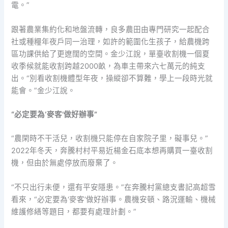
電。”
跟著農業集約化和地盤流轉，良多農田由專門研究一起配合
社或種糧年夜戶同一治理，如許的範圍化生孩子，給農機跨
區功課供給了更遼闊的空間。金少江說，單臺收割機一個夏
收季候就能收割跨越2000畝，為車主帶來六七萬元的純支
出。“別看收割機體型年夜，操縱卻不算難，學上一段時光就
能會。”金少江說。
“必定要為‘麥客’做好辦事”
“農閑時不干活兒，收割機只能停在自家院子里，礙事兒。”
2022年冬天，奔騰村村平易近楊金石底本想再購買一臺收割
機，但由於無處停放而廢棄了。
“不只出行未便，還有平安隱患。”在奔騰村黨總支書記高超雪
看來，“必定要為‘麥客’做好辦事。農機安頓、路況運輸、機械
維護修繕等題目，都要有處理計劃。”