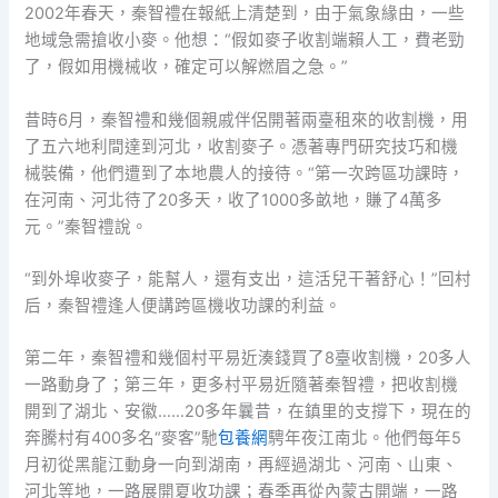
2002年春天，秦智禮在報紙上清楚到，由于氣象緣由，一些
地域急需搶收小麥。他想：“假如麥子收割端賴人工，費老勁
了，假如用機械收，確定可以解燃眉之急。”
昔時6月，秦智禮和幾個親戚伴侶開著兩臺租來的收割機，用
了五六地利間達到河北，收割麥子。憑著專門研究技巧和機
械裝備，他們遭到了本地農人的接待。“第一次跨區功課時，
在河南、河北待了20多天，收了1000多畝地，賺了4萬多
元。”秦智禮說。
“到外埠收麥子，能幫人，還有支出，這活兒干著舒心！”回村
后，秦智禮逢人便講跨區機收功課的利益。
第二年，秦智禮和幾個村平易近湊錢買了8臺收割機，20多人
一路動身了；第三年，更多村平易近隨著秦智禮，把收割機
開到了湖北、安徽……20多年曩昔，在鎮里的支撐下，現在的
奔騰村有400多名“麥客”馳
包養網
騁年夜江南北。他們每年5
月初從黑龍江動身一向到湖南，再經過湖北、河南、山東、
河北等地，一路展開夏收功課；春季再從內蒙古開端，一路