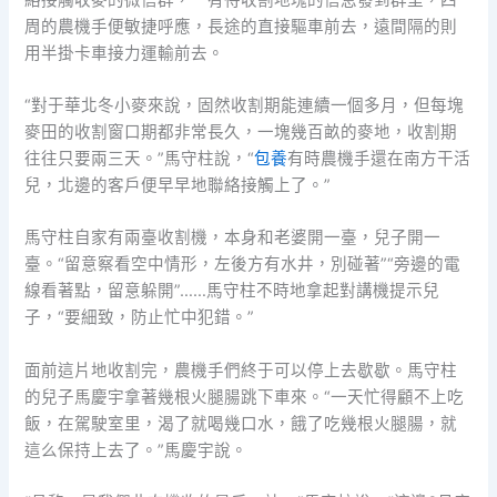
周的農機手便敏捷呼應，長途的直接驅車前去，遠間隔的則
用半掛卡車接力運輸前去。
“對于華北冬小麥來說，固然收割期能連續一個多月，但每塊
麥田的收割窗口期都非常長久，一塊幾百畝的麥地，收割期
往往只要兩三天。”馬守柱說，“
包養
有時農機手還在南方干活
兒，北邊的客戶便早早地聯絡接觸上了。”
馬守柱自家有兩臺收割機，本身和老婆開一臺，兒子開一
臺。“留意察看空中情形，左後方有水井，別碰著”“旁邊的電
線看著點，留意躲開”……馬守柱不時地拿起對講機提示兒
子，“要細致，防止忙中犯錯。”
面前這片地收割完，農機手們終于可以停上去歇歇。馬守柱
的兒子馬慶宇拿著幾根火腿腸跳下車來。“一天忙得顧不上吃
飯，在駕駛室里，渴了就喝幾口水，餓了吃幾根火腿腸，就
這么保持上去了。”馬慶宇說。