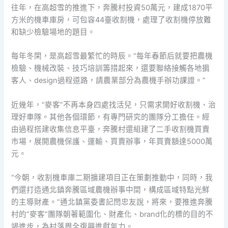
往年，在高超雪的推進下，奔騰村投資50萬元，建成1870平
方米的機車庫房，可包容44臺收割機，處理了收割機停放難
和缺少檢驗場地的題目。
每年冬閑，是高超雪最繁忙的時辰。“每年春節后就要把農機
檢驗、機械改裝、技巧培訓籌措起來，還要聯絡接觸各地掮
客人、design過程道路，請農業部分為農機手辦功課證。”
近幾年，“麥客”不再本身四處找活兒，只需求開好收割機、治
理好車隊。其他各個環節，有專門研究的團隊分工擔任。經
由過程搭建收集信息平臺，奔騰村還組建了二手收割機買賣
市場，展開農機保護、運輸、買賣辦事，年買賣額達5000萬
元。
“今朝，收割機車庫二期擴建項目正在策劃推動中，同時，我
們還打造通北鎮奔騰區域農機辦事中間，構成區域特點光鮮
的主導財產。”通北鎮黨委書記閆忠友說，將來，要推進奔騰
村的“麥客”團隊朝著範圍化、財產化、brand化的標的目的不
竭進步，為村落周全復興進獻氣力。