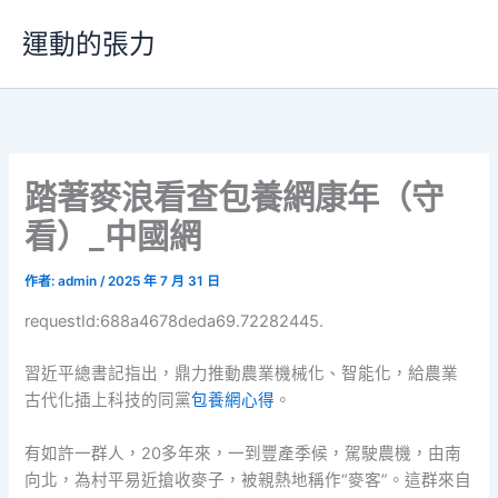
跳
運動的張力
至
主
要
內
容
踏著麥浪看查包養網康年（守
看）_中國網
作者:
admin
/
2025 年 7 月 31 日
requestId:688a4678deda69.72282445.
習近平總書記指出，鼎力推動農業機械化、智能化，給農業
古代化插上科技的同黨
包養網心得
。
有如許一群人，20多年來，一到豐產季候，駕駛農機，由南
向北，為村平易近搶收麥子，被親熱地稱作“麥客”。這群來自