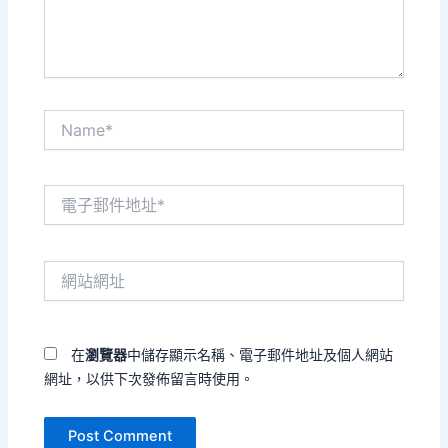
容...
Name*
電
子
郵
件
網
地
站
址
網
*
址
在
瀏覽器
中儲存顯示名稱、電子郵件地址及個人網站
網址，以供下次發佈留言時使用。