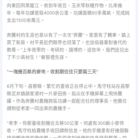
向東回到黑龍江，收割年夜豆、玉米等秋糧作物。比來幾
年，每年功課里程4000余公里，功課面積60多萬畝，完成純
支出1500余萬元。
奔騰村的生涯也是以有了一次次“奔騰”。家里有了轎車，鎮上
買了新房，村平易近們眼界也坦蕩了，也加倍器重對後代的
教導。“上年夜學的、考研的、讀博的，這些年，我們這兒出
了不少高材生！”秦智禮先容。
“一塊幾百畝的麥地，收割期往往只要兩三天”
6月下旬，昌黎縣，繁忙的夏收正在停止中。馬守柱站在昌黎
縣泥井鎮趙家港村一片麥田旁，指尖在手機屏幕上飛快騰
躍。作為奔騰村農機跨區功課一起配合社的理事長，他擔任
調劑從老家一同出來的農機手。
“老李，你那臺收割機往北移50公里，何處有300畝小麥待
收。”馬守柱給農機手收回調劑信息。他的手機里有好幾個聯
絡接觸收麥的微信群，一有待收割地塊的信息發到群里，四