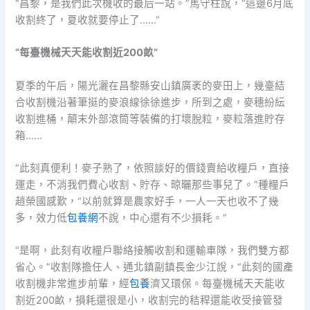
“昌黎，是我們此次機收的最后一站。”馬守柱說，“這邊6月底
收割終了，夏收就要停止了……”
“每臺機械天天能收割近200畝”
夏季的午后，陽光灑在昌黎縣安山鎮廣袤的麥田上，幾臺結
合收割機沿著筆挺的麥浪線徐徐進步，所到之處，麥穗紛紜
收割進桶，顛末外部滾筒等裝備的打壞脫粒，麥粒落進貯存
箱……
“此刻真便利！麥子熟了，依照談好的價錢賣給收糧戶，直接
運走，不消我們費心收割、貯存、晾曬那些事兒了。”種糧戶
趙榮國感歎，“以前就算是農家好手，一人一天也收不了幾
多，效力低
包養網
不說，中心還有不少損耗。”
“是啊，此刻有收糧戶聯絡接觸收割和運輸車隊，我們雙方都
省心。”收割隊擔任人、通北鎮副鎮長金少江說，“此刻的國產
收割機非常進步前輩，經
包養
濟又環保。每臺機械天天能收
割近200畝，損耗還很是小，收割完的秸稈還能收受接管發