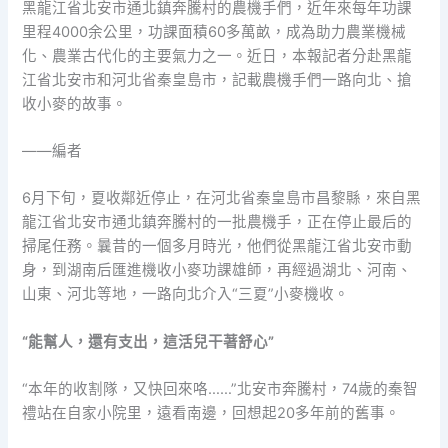
黑龍江省北安市通北鎮奔騰村的農機手們，近年來每年功課
里程4000余公里，功課面積60多萬畝，成為助力農業機械
化、農業古代化的主要氣力之一。近日，本報記者分赴黑龍
江省北安市和河北省秦皇島市，記載農機手們一路向北、搶
收小麥的故事。
——編者
6月下旬，夏收鄰近停止，在河北省秦皇島市昌黎縣，來自黑
龍江省北安市通北鎮奔騰村的一批農機手，正在停止最后的
掃尾任務。曩昔的一個多月時光，他們從黑龍江省北安市動
身，到湖南后匯進機收小麥功課雄師，再經過湖北、河南、
山東、河北等地，一路向北介入“三夏”小麥機收。
“能幫人，還有支出，這活兒干著舒心”
“本年的收割隊，又快回來咯……”北安市奔騰村，74歲的秦智
禮站在自家小院里，遠看南邊，回想起20多年前的舊事。