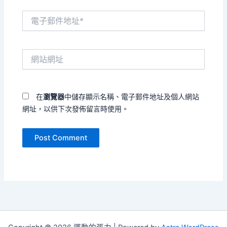
電
子
郵
件
網
地
站
址
網
*
址
在
瀏覽器
中儲存顯示名稱、電子郵件地址及個人網站
網址，以供下次發佈留言時使用。