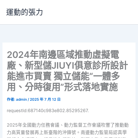
跳
運動的張力
至
主
要
內
容
2024年南邊區域推動虛擬電
廠、新型儲JIUYI俱意診所設計
能進市買賣 獨立儲能“一體多
用、分時復用”形式落地實施
作者:
admin
/
2025 年 7 月 12 日
requestId:687140c983e802.85295267.
2025年全國動力任務會議、動力監督工作會議吹響了推動動
力高質量發展再上新臺階的沖鋒號。南邊動力監管局認真學