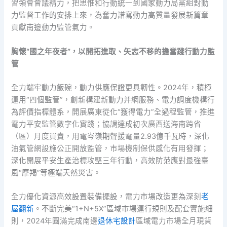
習領會會議精力，把思惟和行動統一到國家動力局黨組對動
力監督工作的安排上來，為奮力譜寫動力高質量發展新篇章
貢獻南邊動力監管氣力。
胸懷“國之年夜者”，以開拓進取、矢志不移的擔當踐行動力監
管
全力端牢動力飯碗，動力供應保證更具韌性。2024年，積極
運用“四個監管”，創新構建新動力并網服務、電力調度機構行
為評價指標體系，開展廣東從化“獲得電力”全過程監管，推進
電力平安監管數字化實踐；協調達成初次廣西送海南跨省
（區）月度買賣，用電岑嶺期聲援電量2.93億千瓦時，深化
油氣管網設施公正開放監管，市場機制保供感化有用發揮；
深化開展平安生產治標攻堅三年行動，高效防范應對最強臺
風“摩羯”等極端天然災害。
全力優化資源高效設置裝備擺設，電力市場改造更為深刻
老
屋翻新
。不斷完美“1+N+5X”區域市場運行規則及配套實施細
則，2024年圓滿完成南邊
退休宅設計
區域電力市場全月現貨