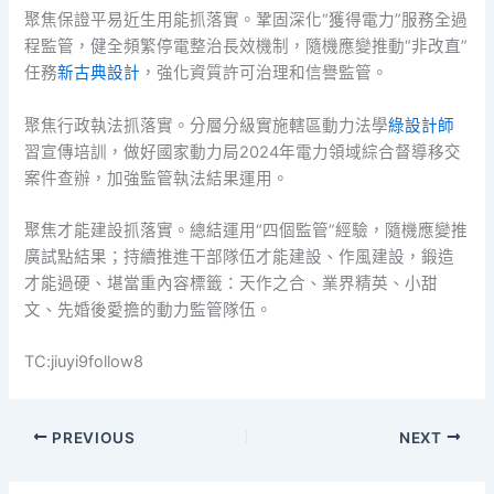
聚焦保證平易近生用能抓落實。鞏固深化“獲得電力”服務全過
程監管，健全頻繁停電整治長效機制，隨機應變推動“非改直”
任務
新古典設計
，強化資質許可治理和信譽監管。
聚焦行政執法抓落實。分層分級實施轄區動力法學
綠設計師
習宣傳培訓，做好國家動力局2024年電力領域綜合督導移交
案件查辦，加強監管執法結果運用。
聚焦才能建設抓落實。總結運用“四個監管”經驗，隨機應變推
廣試點結果；持續推進干部隊伍才能建設、作風建設，鍛造
才能過硬、堪當重內容標籤：天作之合、業界精英、小甜
文、先婚後愛擔的動力監管隊伍。
TC:jiuyi9follow8
PREVIOUS
NEXT