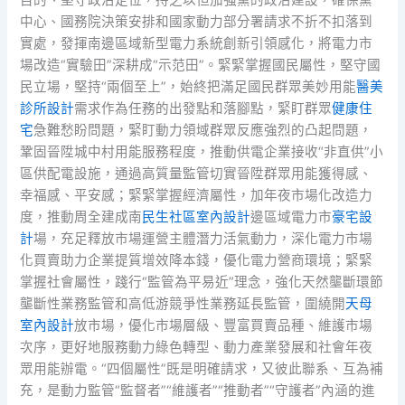
目的、堅守政治定位，持之以恒加強黨的政治建設，確保黨
中心、國務院決策安排和國家動力部分署請求不折不扣落到
實處，發揮南邊區域新型電力系統創新引領感化，將電力市
場改造“實驗田”深耕成“示范田”。緊緊掌握國民屬性，堅守國
民立場，堅持“兩個至上”，始終把滿足國民群眾美妙用能
醫美
診所設計
需求作為任務的出發點和落腳點，緊盯群眾
健康住
宅
急難愁盼問題，緊盯動力領域群眾反應強烈的凸起問題，
鞏固晉陞城中村用能服務程度，推動供電企業接收“非直供”小
區供配電設施，通過高質量監管切實晉陞群眾用能獲得感、
幸福感、平安感；緊緊掌握經濟屬性，加年夜市場化改造力
度，推動周全建成南
民生社區室內設計
邊區域電力市
豪宅設
計
場，充足釋放市場運營主體潛力活氣動力，深化電力市場
化買賣助力企業提質增效降本錢，優化電力營商環境；緊緊
掌握社會屬性，踐行“監管為平易近”理念，強化天然壟斷環節
壟斷性業務監管和高低游競爭性業務延長監管，圍繞開
天母
室內設計
放市場，優化市場層級、豐富買賣品種、維護市場
次序，更好地服務動力綠色轉型、動力產業發展和社會年夜
眾用能辦電。“四個屬性”既是明確請求，又彼此聯系、互為補
充，是動力監管“監督者”“維護者”“推動者”“守護者”內涵的進