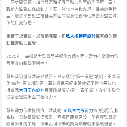
一個步驟彰顯，加倍豐富和拓展了動力監管的內涵第一章，
將動力監管在保證動力平安、深化市場化改造、推動綠色轉
型、增進平易近生福祉等方面的職責任務轉化為動力監管隊
伍的自覺行動。
重實干求實效，以攻堅克難、抓
私人招待所設計
鐵有痕的韌
勁推進動力監管
2025年，南邊動力監管局將聚焦九個方面，奮力推動動力監
管事業向新臺階邁進。
聚焦政治機關建設抓落實。堅決落實“第一議題”軌制，不斷深
化“四強”黨支部創建，深刻推進黨紀學習教導常態化長效化，
持續完
大直室內設計
美廉政風險防控“一表多圖”，在健全周全
從嚴治黨體系上持續發力。
聚焦動力保供抓落實。建成動
loft風室內設計
力監測預警剖析
系統，重點跟蹤催促嚴重工程項目開發建設，全過程監管省
間互聯互濟工程，運用市場機制和應急調度強化供應保證。