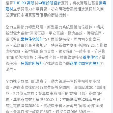
結算
THE R3 寓所
試
中醫診所設計
運行；初次實現抽蓄自
無毒
建材
立參與電力市場買賣，初次明確發電機組進進與加入商
業運營與市場買賣等環節的銜接機制。
全力支撐動力轉型發展，新型電力系統建設加倍提速。構成
新型電力系統“清潔低碳、平安富餘、經濟高效、供需協同、
靈活智能
樂齡住宅設計
”5方面關鍵指標，國內初次出臺區
區。域煤電容量考察規定，轄區新動力應用率超99.2%；推動
虛擬電廠、新型儲能進市買賣，獨立儲能“一體多用、分時復
用”形式落地實施；穩妥葉老師。推進綠證核發
養生住宅
全覆
蓋任務，
牙醫診所設計
促進轄區綠色動
商業空間室內設計
力
消費。
全力進步群眾用能滿意度，動力領域平易近生福祉更多增
進。嚴肅查處違規收取電費保證金問題，清退壓減30.43萬用
戶、7.71億元電費；督導廣東梅州首創“跨省（網）辦電”服
務，異地辦電效力晉陞50%以上；推動珠海擔桿鎮海島居平
易近電價降幅超80%，實現廣東省人居海島“同網同價”全覆
蓋。全年作出行政處罰56件，罰沒金額996.39萬元。