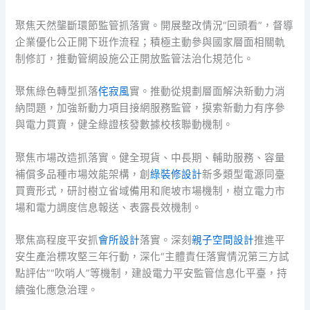
聚焦天然壟斷環節監管抓落實。開展整改情況“回頭看”，督導
企業優化公正開下班作流程；積極主動參與國家層面相關軌
制修訂，推動管網設施公正開放監管法治化規范化。
聚焦綠色轉型抓落
侘寂風
實。推動從規劃層面解決新動力消
納問題，加強新動力項目接網服務監管，摸索新動力有序參
與電力買賣，健全綠證核發數據校核聯動機制。
聚焦市場改造抓落實。健全現貨、中長期、輔助服務、容量
補償多品種市場效能架構，創
綠裝修設計
新多類型電源同臺
買賣形式，研討樹立省域備用和爬坡市場機制，樹立電力市
場和電力調度信息報送、表露長效機制。
聚焦高程度平安抓
會所設計
落實。深刻
親子空間設計
推進平
安生產治標攻堅三年行動，深化“主體責任落實情況第三方試
點評估”“吹哨人”等機制，建設電力平安監管信息化平臺，持
續強化應急治理。