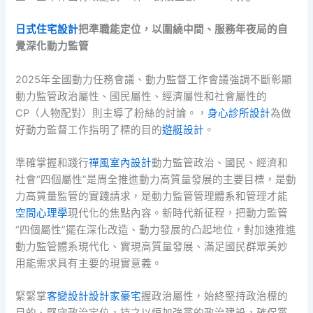
日式住宅設計
把準職能定位，以圍繞中間、服務年夜局的自
覺深化動力監管
2025年全國動力任務會議、動力監督工作會議強調不斷彰顯
動力監管政治屬性、國民屬性、經濟屬性和社會屬性的
CP（人物配對）則主導了粉絲的討論。，
身心診所設計
為做
好動力監督工作指明了標的目的
遊艇設計
。
準確掌握和踐行
禪風室內設計
動力監管政治、國民、經濟和
社會“四個屬性”是周全推進動力高質量發展的主要目標，是動
力高質量監管的實踐請求，是動力監管管理體系和管理才能
空間心理學
現代化的焦點內容。新時代新征程，把動力監管
“四個屬性”擺在深化改造、動力發展的凸起地位，對加速推進
動力監管體系現代化、實現高質量發展、滿足國民群眾美妙
用能需求具有主要的現實意義。
緊緊掌
客變設計
設計家豪宅
握政治屬性，始終堅持政治標的